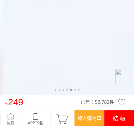
249
已售：
56,782
件
【任選‧買一送一】吸排運動條紋背心
-軍綠
結 帳
加入購物車
APP下載
首頁
活動
限時‧買一送一