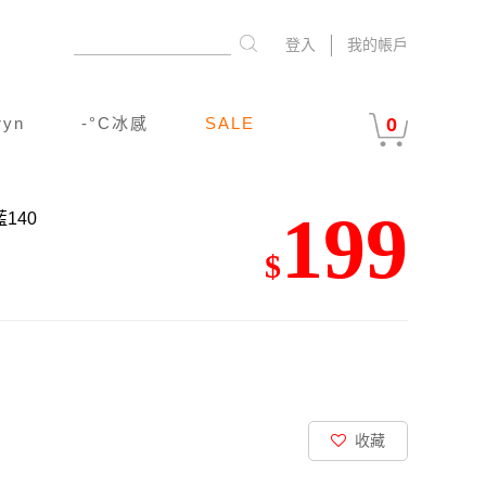
登入
我的帳戶
ryn
-°C冰感
SALE
0
199
140
$
收藏