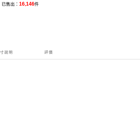
16,146
已售出：
件
寸說明
評價