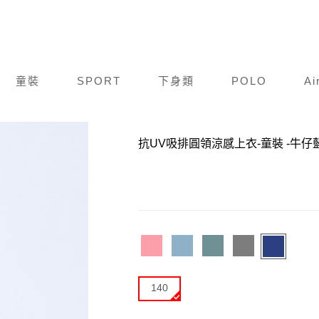
童裝
SPORT
下身類
POLO
Ai
商品編號：
K21S029-674
抗UV吸排圓領涼感上衣-童裝
-牛仔藍
140