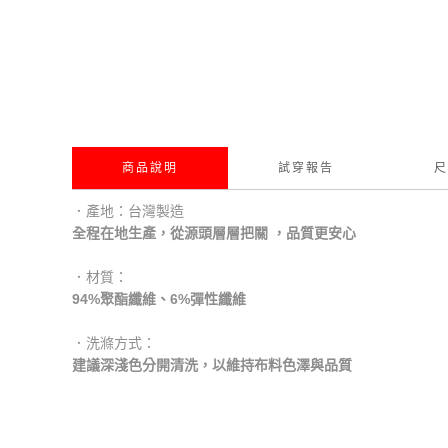
商品說明
試穿報告
尺
．產地：台灣製造
全程在地生產，從源頭層層把關 ，品質更安心
．材質：
94%聚酯纖維、6%彈性纖維
．洗滌方式：
建議深淺色分開清洗，以維持布料色澤與品質