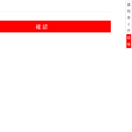
購
物
車
0
確 認
件
結
帳