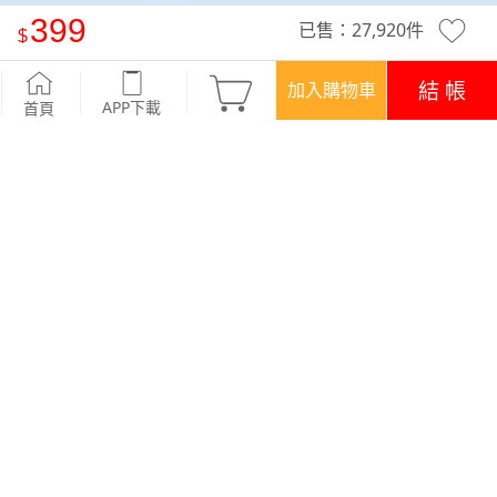
399
已售：
27,920
件
-°C 冰感特彈涼感抽繩七分褲
-深藍
結 帳
加入購物車
APP下載
首頁
優惠
APP下載699免運
顏色
商品評價 (340)
查看全部
訂單後四碼：2510
穿上極顯瘦又冰涼