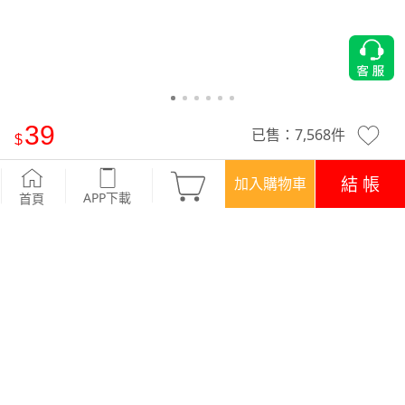
39
已售：
7,568
件
特級素色中筒襪(3入)-童
-白
結 帳
加入購物車
APP下載
首頁
優惠
APP下載699免運
顏色
商品評價 (274)
查看全部
訂單後四碼：1694