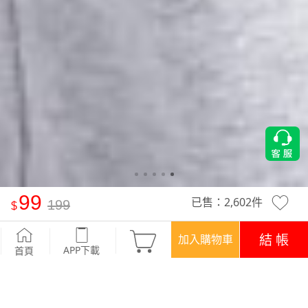
99
已售：
2,602
件
199
圓領純棉上衣-童裝
-深藍
結 帳
加入購物車
APP下載
首頁
活動
SALE‧現省百元