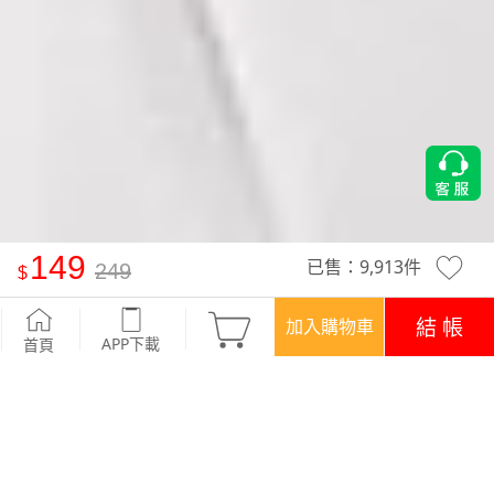
149
已售：
9,913
件
249
圓領七分袖竹節棉上衣
-牛仔藍
結 帳
加入購物車
APP下載
首頁
活動
SALE‧現省百元
優惠
APP下載699免運