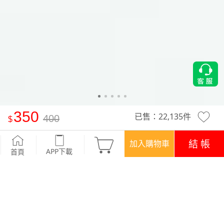
350
已售：
22,135
件
400
舒適.MIT永續環保材質-抗UV吸排抗菌七分褲套裝
-白
結 帳
加入購物車
APP下載
首頁
活動
精選特惠‧現折$50
優惠
APP下載699免運