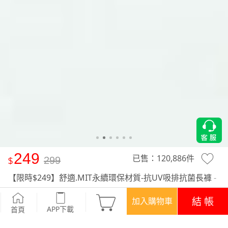
249
已售：
120,886
件
299
【限時$249】舒適.MIT永續環保材質-抗UV吸排抗菌長褲
-
深灰
結 帳
加入購物車
APP下載
首頁
活動
精選特惠‧現折$50