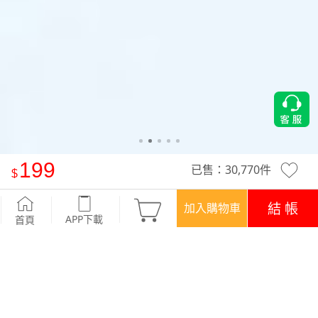
199
已售：
30,770
件
抗UV吸排涼感短褲
-深藍
結 帳
加入購物車
APP下載
首頁
優惠
APP下載699免運
顏色