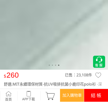
260
已售：
23,108
件
舒適.MIT永續環保材質-抗UV吸排抗菌小鹿印花polo衫
-深
藍
結 帳
加入購物車
APP下載
首頁
優惠
登入領！百元購物金