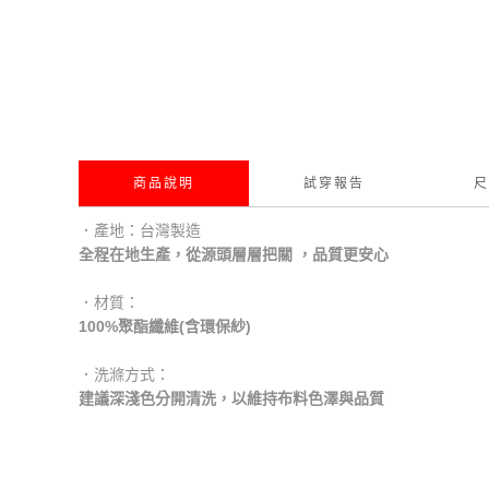
商品說明
試穿報告
尺
．產地：台灣製造
全程在地生產，從源頭層層把關 ，品質更安心
．材質：
100%聚酯纖維(含環保紗)
．洗滌方式：
建議深淺色分開清洗，以維持布料色澤與品質