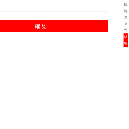
購
物
車
0
確 認
件
結
帳