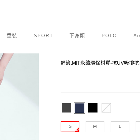
童裝
SPORT
下身類
POLO
Ai
商品編號：
S0009-662
舒適.MIT永續環保材質-抗UV吸排
S
M
L