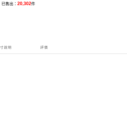
20,302
已售出：
件
寸說明
評價