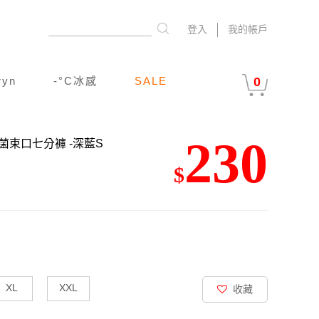
登入
我的帳戶
ryn
-°C冰感
SALE
0
230
抗菌束口七分褲
-深藍S
$
XL
XXL
收藏