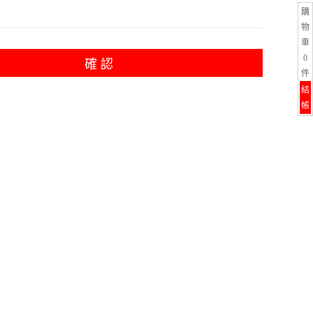
購
物
車
0
確 認
件
結
帳