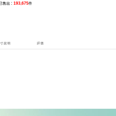
193,675
已售出：
件
寸說明
評價