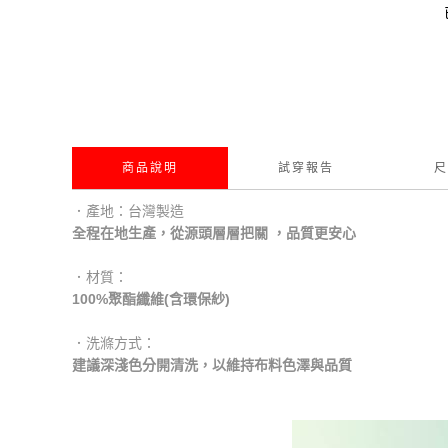
商品說明
試穿報告
尺
．產地：台灣製造
全程在地生產，從源頭層層把關 ，品質更安心
．材質：
100%聚酯纖維(含環保紗)
．洗滌方式：
建議深淺色分開清洗，以維持布料色澤與品質