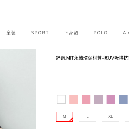
童裝
SPORT
下身類
POLO
Ai
商品編號：
F19S144-1013
舒適.MIT永續環保材質-抗UV吸排抗
M
L
XL