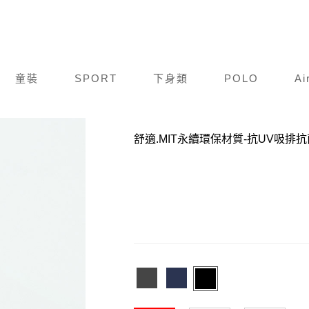
童裝
SPORT
下身類
POLO
Ai
商品編號：
F19S107-3012
舒適.MIT永續環保材質-抗UV吸排