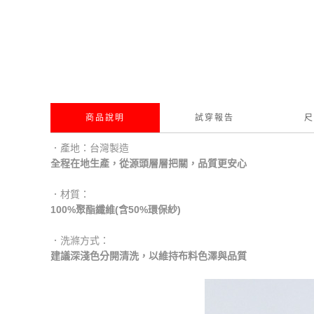
商品說明
試穿報告
尺
．產地：台灣製造
全程在地生產，從源頭層層把關，品質更安心
．材質：
100%聚酯纖維(含50%環保紗)
．洗滌方式：
建議深淺色分開清洗，以維持布料色澤與品質