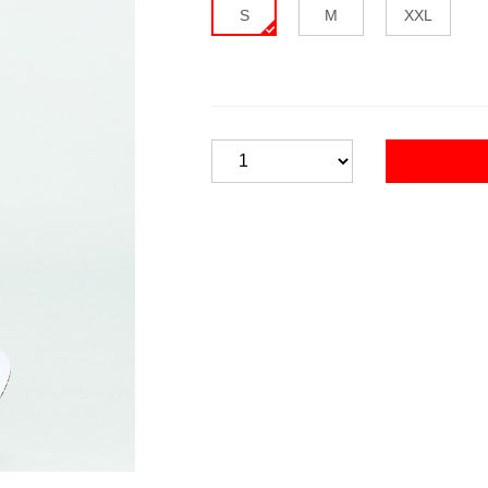
S
M
XXL