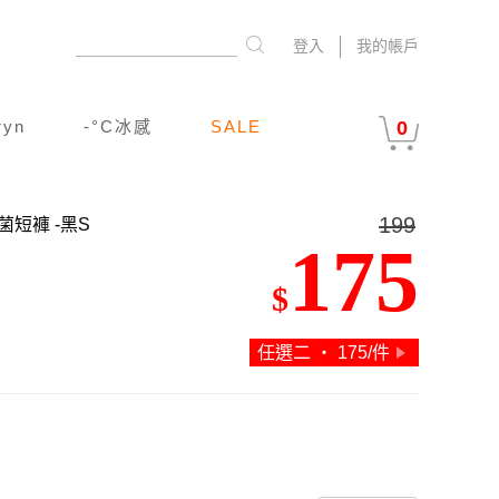
登入
我的帳戶
ryn
-°C冰感
SALE
0
199
抗菌短褲
-黑S
175
$
任選二 ‧ 175/件