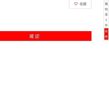
收藏
購
物
車
0
件
結
確 認
帳