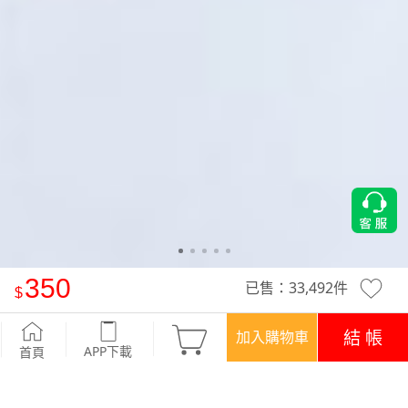
350
已售：
33,492
件
連帽長版竹節棉外套
-BABY藍
結 帳
加入購物車
APP下載
首頁
優惠
APP下載699免運