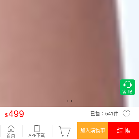
499
已售：
641
件
-°C 冰感內襯胸墊冰絲涼感家居套裝
-奶霜綠
結 帳
加入購物車
APP下載
首頁