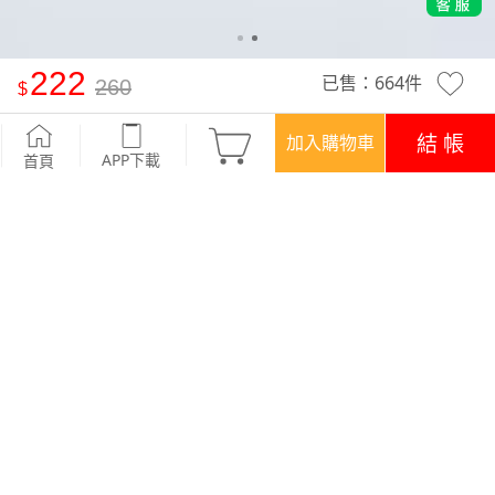
222
已售：
664
件
260
抗UV吸排寬版涼感字母印花圓領上衣
-迷霧綠
結 帳
加入購物車
APP下載
首頁
活動
超值回饋‧三件$666
優惠
APP下載699免運
顏色
商品評價 (33)
查看全部
訂單後四碼：9635