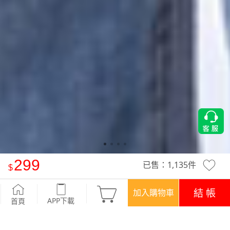
299
已售：
1,135
件
EasyCare 側剪接修身短版上衣
-白
結 帳
加入購物車
APP下載
首頁
優惠
APP下載699免運