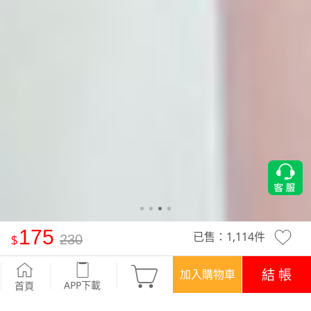
175
已售：
1,114
件
230
舒適.MIT永續環保材質-抗UV吸排抗菌短版上衣
-莫蘭迪藍
結 帳
加入購物車
APP下載
首頁
活動
任選二 ‧ 175/件