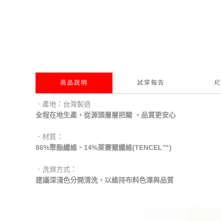
商品說明
試穿報告
尺
．產地：台灣製造
全程在地生產，從源頭層層把關 ，品質更安心
．材質：
86%聚酯纖維、14%萊賽爾纖維(TENCEL™)
．洗滌方式：
建議深淺色分開清洗，以維持布料色澤與品質