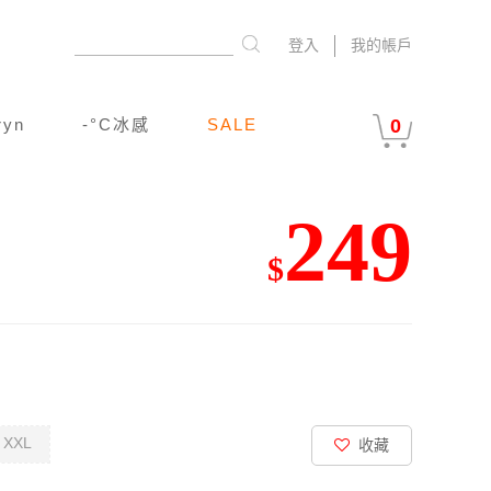
登入
我的帳戶
ryn
-°C冰感
SALE
0
249
$
XXL
收藏