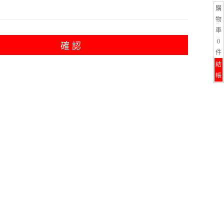
購
物
車
0
確 認
件
結
帳