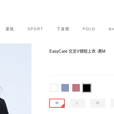
童裝
SPORT
下身類
POLO
Ai
商品編號：
F26S015-013
EasyCare 交叉V領短上衣
-黑M
M
L
XL