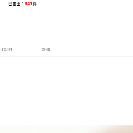
941
已售出：
件
寸說明
評價