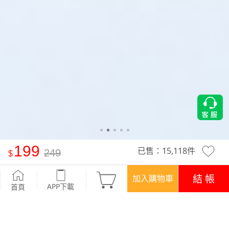
199
已售：
15,118
件
249
【限時$199】特級彈性吸排涼感短褲裙
-莫蘭迪藍
結 帳
加入購物車
APP下載
首頁
活動
煥新穿搭‧$199/件