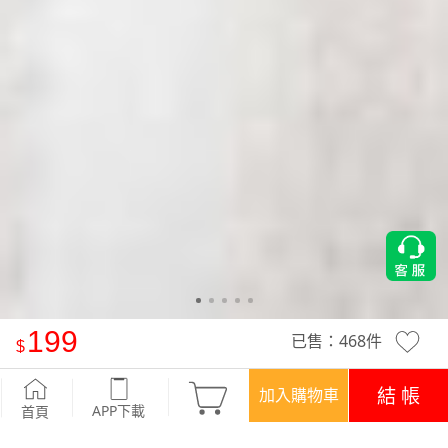
199
已售：
468
件
輕奢鍍鈦鍍金項鍊
-花語
結 帳
加入購物車
APP下載
首頁
優惠
APP下載699免運