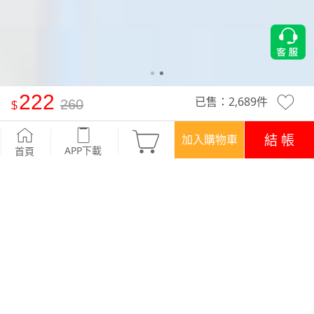
222
已售：
2,689
件
260
抗UV吸排寬版涼感文字印花圓領上衣
-灰藍
結 帳
加入購物車
APP下載
首頁
活動
超值回饋‧三件$666
優惠
APP下載699免運
顏色