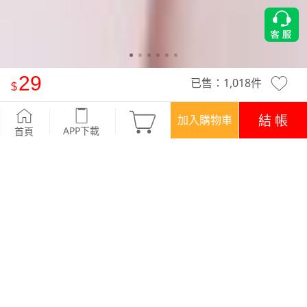
29
已售：
1,018
件
法式微光歐根紗髮圈
-溫柔杏
結 帳
加入購物車
APP下載
首頁
優惠
APP下載699免運
顏色
商品評價 (18)
查看全部
訂單後四碼：0858