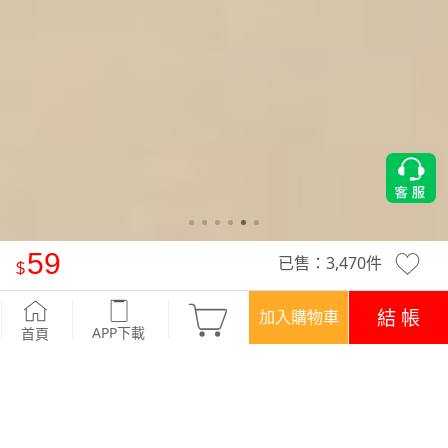
59
已售：
3,470
件
緩震透氣抗菌運動直角短襪
-經典黑
結 帳
加入購物車
APP下載
首頁
優惠
APP下載699免運
顏色