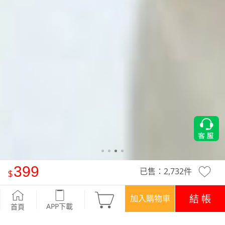
399
已售：
2,732
件
Airyn 透氣網紗美背後扣式高強度運動內衣
-午夜藍
結 帳
加入購物車
APP下載
首頁
優惠
APP下載699免運