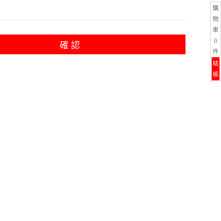
購
物
車
0
確 認
件
結
帳