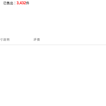
3,432
已售出：
件
寸說明
評價