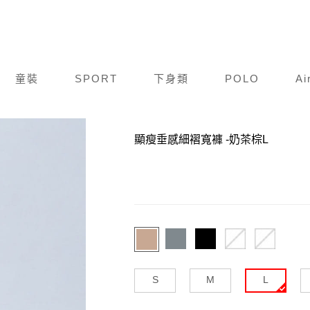
童裝
SPORT
下身類
POLO
Ai
商品編號：
C26S002-264
顯瘦垂感細褶寬褲
-奶茶棕L
S
M
L