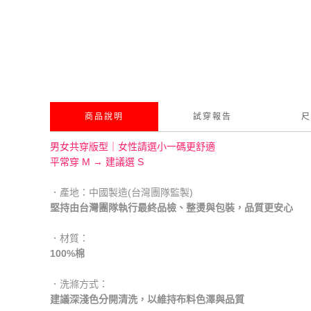
商品說明
試穿報告
尺
男女共穿版型｜女性請選小一碼更舒適
平常穿 M → 建議選 S
．產地：中國製造(台灣團隊監製)
堅持由台灣團隊執行最終品檢、整燙與包裝，品質更安心
．材質：
100%棉
．洗滌方式：
建議深淺色分開清洗，以維持布料色澤與品質