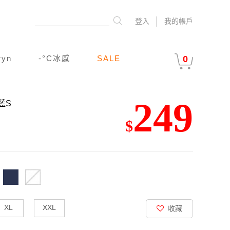
登入
我的帳戶
ryn
-°C冰感
SALE
0
249
藍S
$
XL
XXL
收藏