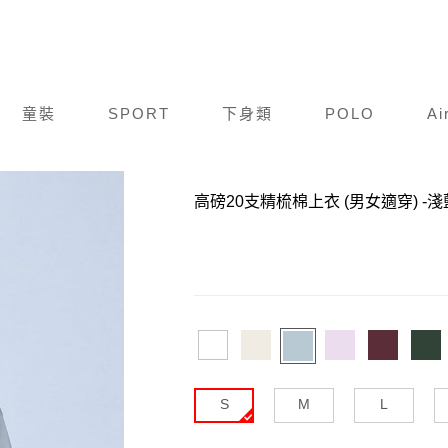
童裝
SPORT
下身類
POLO
Ai
商品編號：
N26S506-692
高磅20支精梳棉上衣 (男女適穿)
-淺
S
M
L