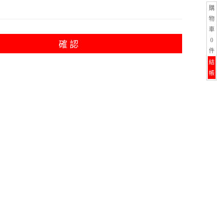
購
物
車
0
確 認
件
結
帳