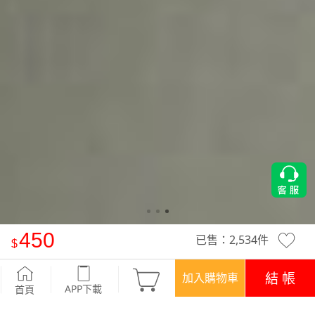
450
已售：
2,534
件
Airyn 集中提托UP！下厚上薄無鋼圈無痕內衣
-燕麥杏
結 帳
加入購物車
APP下載
首頁
優惠
APP下載699免運