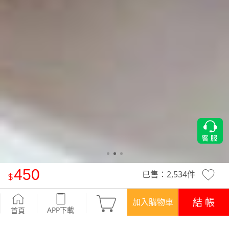
450
已售：
2,534
件
Airyn 集中提托UP！下厚上薄無鋼圈無痕內衣
-花嫣粉
結 帳
加入購物車
APP下載
首頁
優惠
APP下載699免運