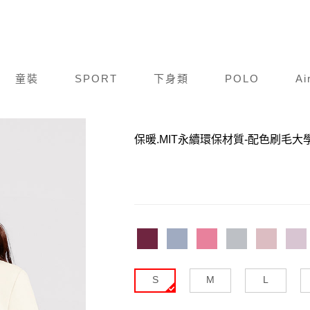
童裝
SPORT
下身類
POLO
Ai
商品編號：
F19A148-412
保暖.MIT永續環保材質-配色刷毛大
S
M
L