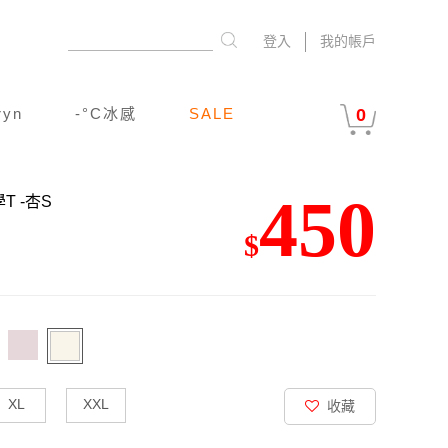
登入
我的帳戶
ryn
-°C冰感
SALE
0
450
學T
-杏S
$
XL
XXL
收藏