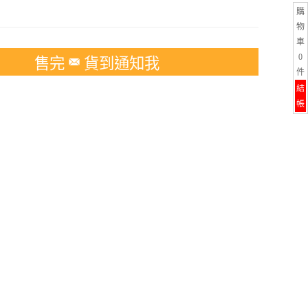
購
物
車
0
售完
貨到通知我
件
結
帳