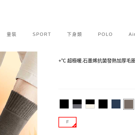
童裝
SPORT
下身類
POLO
Ai
商品編號：
O23A006-790
+℃ 超極暖.石墨烯抗菌發熱加厚毛
F