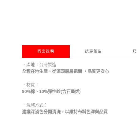
商品說明
試穿報告
尺
．產地：台灣製造
全程在地生產，從源頭層層把關 ，品質更安心
．材質：
90%棉、10%彈性紗(含石墨烯)
．洗滌方式：
建議深淺色分開清洗，以維持布料色澤與品質