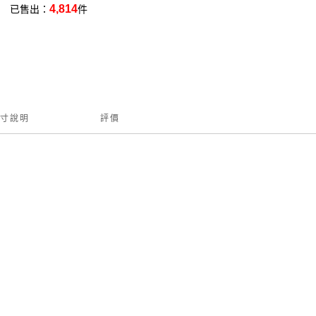
4,814
已售出：
件
寸說明
評價