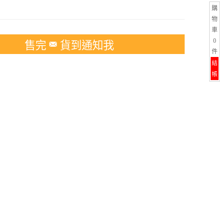
購
物
車
0
售完
貨到通知我
件
結
帳