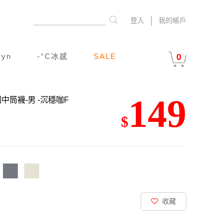
登入
我的帳戶
ryn
-°C冰感
SALE
0
149
圈中筒襪-男
-沉穩咖F
$
收藏