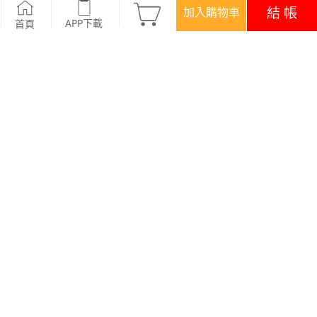
Weekly抗起球止滑短襪
-專注藍
結 帳
加入購物車
APP下載
首頁
優惠
APP下載699免運
顏色
7 色
商品評價 (73)
查看全部
訂單後四碼：7450
好穿~很止滑 包色回購
．產地：中國製造(台灣團隊監製)