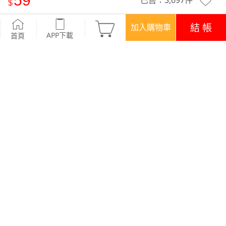
59
已售：
3,697
件
Weekly抗起球止滑短襪
-清醒綠
結 帳
加入購物車
APP下載
首頁
優惠
APP下載699免運
顏色
7 色
商品評價 (73)
查看全部
訂單後四碼：7450
好穿~很止滑 包色回購