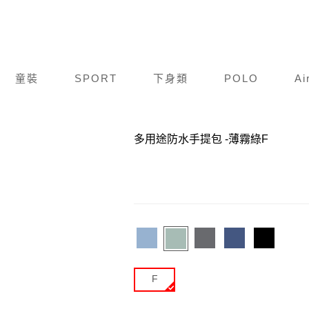
童裝
SPORT
下身類
POLO
Ai
商品編號：
O24A001-620
多用途防水手提包
-薄霧綠F
F