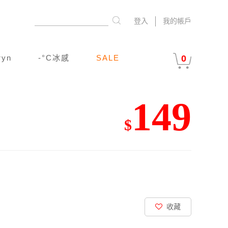
登入
我的帳戶
ryn
-°C冰感
SALE
0
149
$
收藏