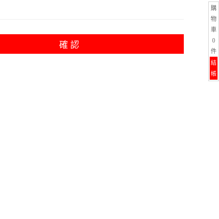
購
物
車
0
確 認
件
結
帳