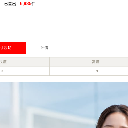
6,985
已售出：
件
寸說明
評價
長度
高度
31
19