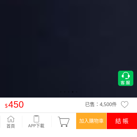
450
已售：
4,500
件
Airyn 小胸UP UP！飽滿集中無鋼圈無痕內衣
-經典黑
結 帳
加入購物車
APP下載
首頁
優惠
APP下載699免運