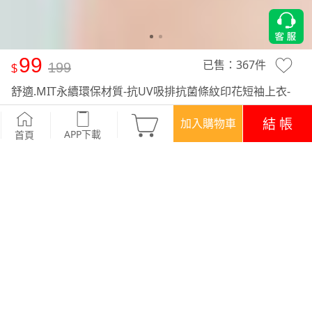
99
已售：
367
件
199
舒適.MIT永續環保材質-抗UV吸排抗菌條紋印花短袖上衣-
童裝
-豆粉
結 帳
加入購物車
APP下載
首頁
活動
SALE‧現省百元
優惠
登入領！百元購物金
APP下載699免運
顏色