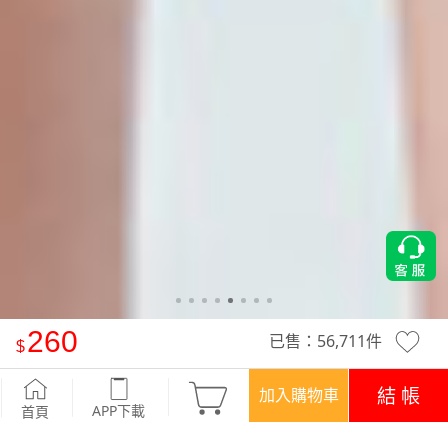
260
已售：
56,711
件
舒適.MIT永續環保材質-抗UV吸排抗菌拼色polo衫
-湖綠
結 帳
加入購物車
APP下載
首頁
優惠
登入領！百元購物金