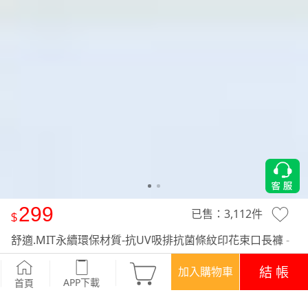
299
已售：
3,112
件
舒適.MIT永續環保材質-抗UV吸排抗菌條紋印花束口長褲
-
黑
結 帳
加入購物車
APP下載
首頁
優惠
登入領！百元購物金