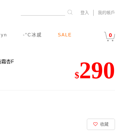
登入
我的帳戶
ryn
-°C冰感
SALE
0
290
奶霜杏F
$
收藏