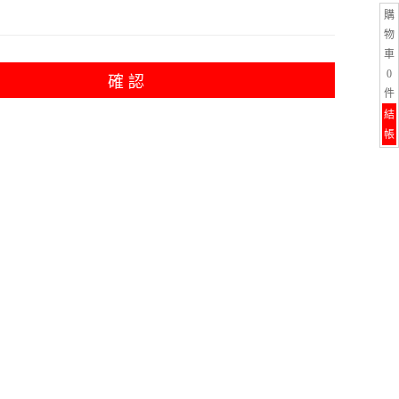
購
物
車
0
確 認
件
結
帳