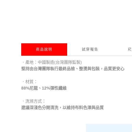
商品說明
試穿報告
尺
．產地：中國製造(台灣團隊監製)
堅持由台灣團隊執行最終品檢、整燙與包裝，品質更安心
．材質：
88%尼龍、12%彈性纖維
．洗滌方式：
建議深淺色分開清洗，以維持布料色澤與品質