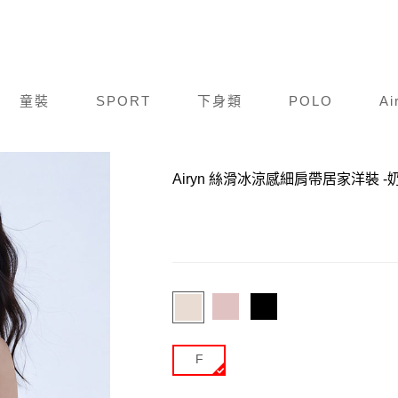
童裝
SPORT
下身類
POLO
Ai
商品編號：
C24S008-410
Airyn 絲滑冰涼感細肩帶居家洋裝
-
F