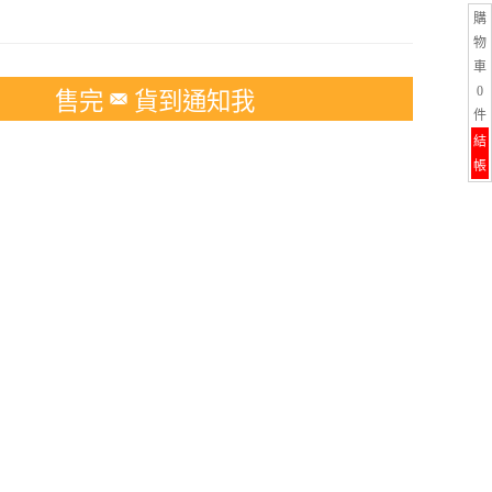
購
物
車
0
售完
貨到通知我
件
結
帳