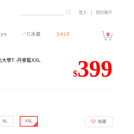
登入
我的帳戶
ryn
-°C冰感
SALE
0
399
毛大學T
-丹寧藍XXL
$
XL
XXL
收藏