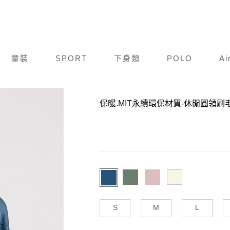
童裝
SPORT
下身類
POLO
Ai
商品編號：
F24A021-986
保暖.MIT永續環保材質-休閒圓領刷
S
M
L