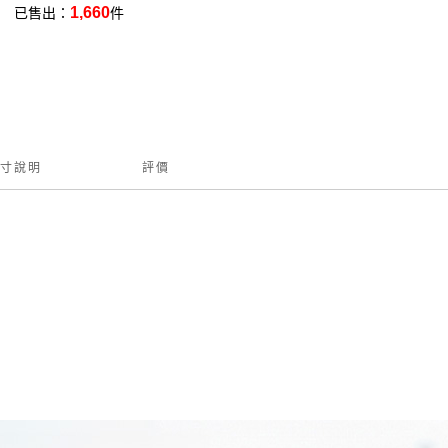
1,660
已售出：
件
寸說明
評價