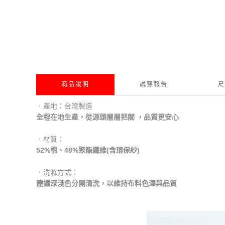
商品說明
試穿報告
尺
．產地：台灣製造
全程在地生產，從源頭層層把關 ，品質更安心
．材質：
52%棉、48%聚酯纖維(含環保紗)
．洗滌方式：
建議深淺色分開清洗，以維持布料色澤與品質