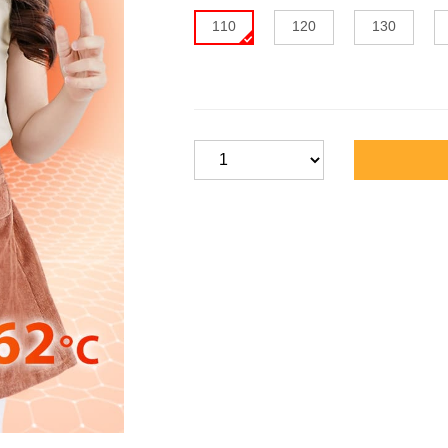
110
120
130