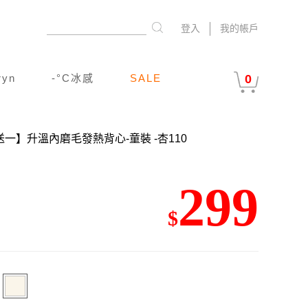
登入
我的帳戶
ryn
-°C冰感
SALE
0
一送一】升溫內磨毛發熱背心-童裝
-杏110
299
$