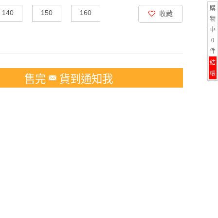
購
140
150
160
收藏
物
車
0
件
結
帳
售完
貨到通知我