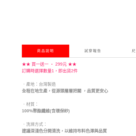
商品說明
試穿報告
尺
★★ 買一送一 ‧ 299元 ★★
訂購時選擇數量1，即出貨2件
．產地：台灣製造
全程在地生產，從源頭層層把關 ，品質更安心
．材質：
100%聚酯纖維(含環保紗)
．洗滌方式：
建議深淺色分開清洗，以維持布料色澤與品質