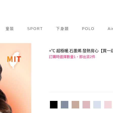
童裝
SPORT
下身類
POLO
Ai
商品編號：
K23A005-411
+℃ 超極暖.石墨烯.發熱背心【買
訂購時選擇數量1，即出貨2件