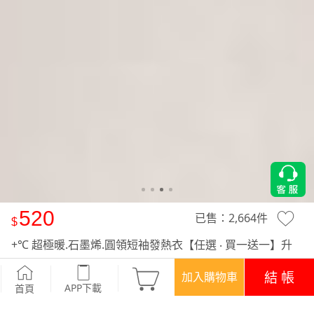
520
已售：
2,664
件
+℃ 超極暖.石墨烯.圓領短袖發熱衣【任選 ‧ 買一送一】升
溫內磨毛發熱衣-男裝
-深灰
結 帳
加入購物車
APP下載
首頁
優惠
登入領！百元購物金