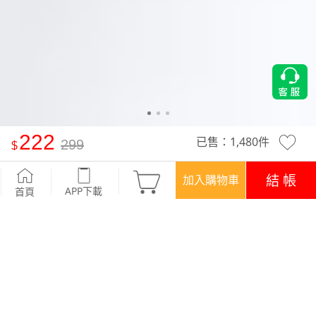
222
已售：
1,480
件
299
特級四面彈性連袖寬版上衣
-霧棕
結 帳
加入購物車
APP下載
首頁
活動
超值回饋‧三件$666
優惠
登入領！百元購物金
APP下載699免運