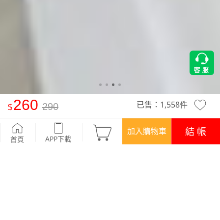
260
已售：
1,558
件
290
抗UV吸排V領涼感上衣-男裝
-藍綠
結 帳
加入購物車
APP下載
首頁
活動
任選一件‧260元
優惠
APP下載699免運