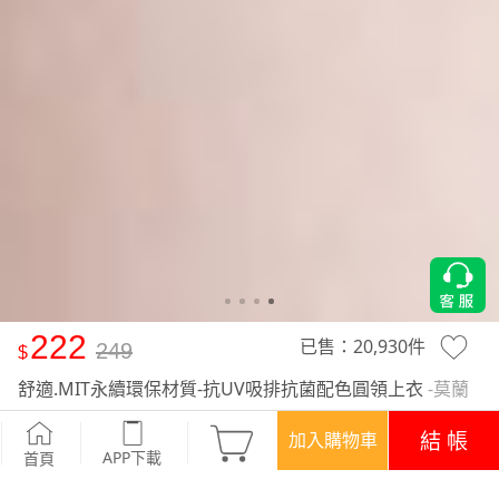
222
已售：
20,930
件
249
舒適.MIT永續環保材質-抗UV吸排抗菌配色圓領上衣
-莫蘭
迪藍
結 帳
加入購物車
APP下載
首頁
活動
超值回饋‧三件$666