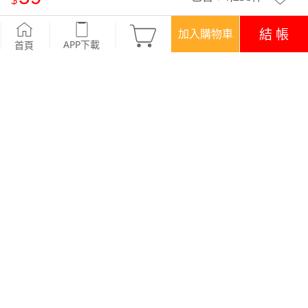
【加價購$59】動物家族抗起球中筒襪(3入)-童
-駝咖
結 帳
加入購物車
APP下載
首頁
優惠
APP下載699免運
顏色
商品評價 (28)
查看全部
訂單後四碼：3334
合身~
★★ 加價購 ‧ 59元 ★★