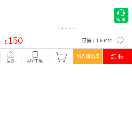
150
已售：
1,834
件
輕涼抗菌透氣網眼抗起球短襪(3入)
-黑+白+淺紫
結 帳
加入購物車
APP下載
首頁
優惠
APP下載699免運
顏色
商品評價 (23)
查看全部
訂單後四碼：5874