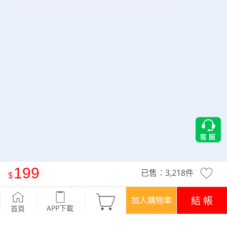
199
已售：
3,218
件
Airyn 冰感輕透蕾絲冰肌內褲(2入)
-柔粉+奶綠
結 帳
加入購物車
APP下載
首頁
優惠
登入領！百元購物金