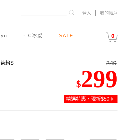
登入
我的帳戶
ryn
-°C冰感
SALE
0
349
山茶粉S
299
$
精選特惠‧現折$50