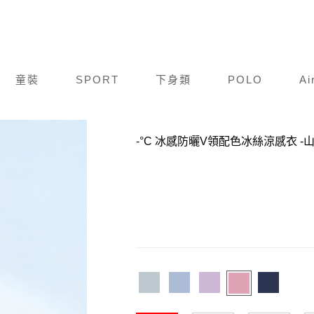
童裝
SPORT
下身類
POLO
Ai
商品編號：
F23S011-032
-°C 冰感防曬V領配色冰絲涼感衣
-