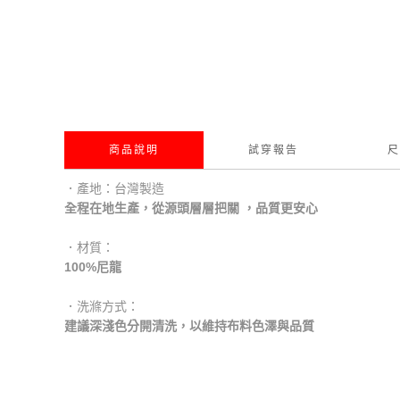
商品說明
試穿報告
尺
．產地：台灣製造
全程在地生產，從源頭層層把關 ，品質更安心
．材質：
100%尼龍
．洗滌方式：
建議深淺色分開清洗，以維持布料色澤與品質