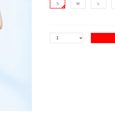
S
M
L