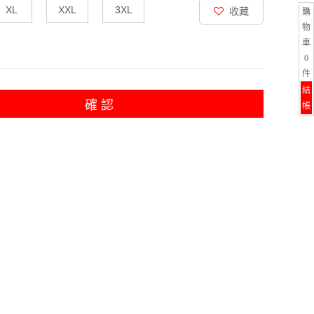
XL
XXL
3XL
收藏
購
物
車
0
件
結
確 認
帳