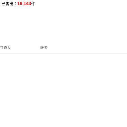
19,143
已售出：
件
寸說明
評價