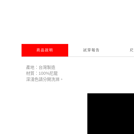
商品說明
試穿報告
尺
產地：台灣製造
材質：100%尼龍
深淺色請分開洗滌。