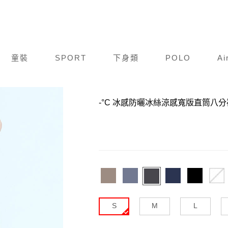
童裝
SPORT
下身類
POLO
Ai
商品編號：
F24S007-832
-°C 冰感防曬冰絲涼感寬版直筒八
S
M
L