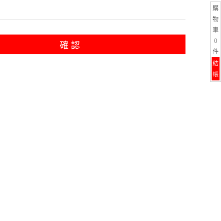
購
物
車
0
確 認
件
結
帳